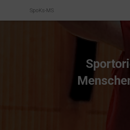
SpoKs-MS
Sportor
Menschen 