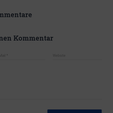
mmentare
inen Kommentar
Mail
*
Website