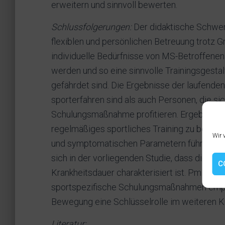
erweitern und sinnvoll bewerten.
Schlussfolgerungen:
Der didaktische Schwerp
flexiblen und persönlichen Betreuung trotz 
individuelle Bedürfnisse von MS-Betroffenen
werden und so eine sinnvolle Trainingsgestal
gefährdet sind. Die Ergebnisse der laufende
sporterfahren sind als auch Personen, die si
Schulungsmaßnahme profitieren. Ergebnisse 
regelmäßiges sportliches Training zu bedeu
Wir 
und symptomatischen Parametern führen kann
sich in der vorliegenden Studie, dass die Sti
C
Krankheitsdauer charakterisiert ist. PmMS so
sportspezifische Schulungsmaßnahmen empf
Bewegung eine Schlüsselrolle im weiteren Kr
Literatur: