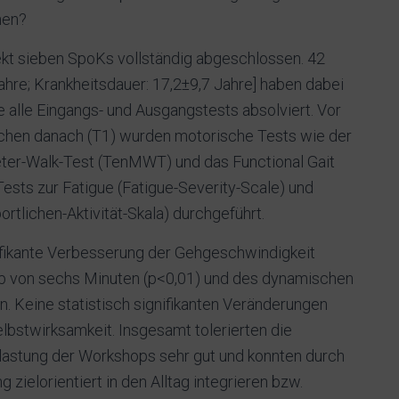
hen?
kt sieben SpoKs vollständig abgeschlossen. 42
ahre; Krankheitsdauer: 17,2±9,7 Jahre] haben dabei
lle Eingangs- und Ausgangstests absolviert. Vor
chen danach (T1) wurden motorische Tests wie der
ter-Walk-Test (TenMWT) und das Functional Gait
ts zur Fatigue (Fatigue-Severity-Scale) und
rtlichen-Aktivität-Skala) durchgeführt.
ifikante Verbesserung der Gehgeschwindigkeit
lb von sechs Minuten (p<0,01) und des dynamischen
 Keine statistisch signifikanten Veränderungen
lbstwirksamkeit. Insgesamt tolerierten die
astung der Workshops sehr gut und konnten durch
zielorientiert in den Alltag integrieren bzw.