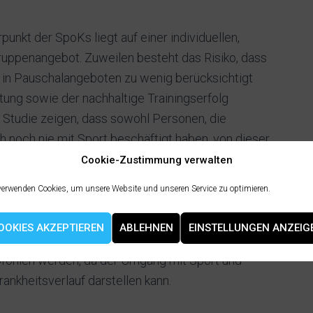
unkt der SpoKs liegt auf einer individuellen,
Gruppenangebot. Zuweilen besteht das Risiko, dass
 in Pauschalangeboten zu wenig berücksichtigt
tung sowie der nachhaltige Trainingserfolg
n Studie zeigen, dass sowohl Personen, die
ch noch nie mit Sport beschäftigt haben, von dieser
internationaler MS-Studien belegen, dass
Cookie-Zustimmung verwalten
tsamen Verbesserungen bei motorischen, kognitiven
verwenden Cookies, um unsere Website und unseren Service zu optimieren.
 (Motl & Sandroff, 2015). Darüber hinaus zeigte
chprobe durch eine durchschnittlich lange
OOKIES AKZEPTIEREN
ABLEHNEN
EINSTELLUNGEN ANZEIG
llte allerdings frühzeitig nach Diagnosestellung
ohlen werden, da der Umgang mit Sport und
ankheitsverlauf darstellen kann.