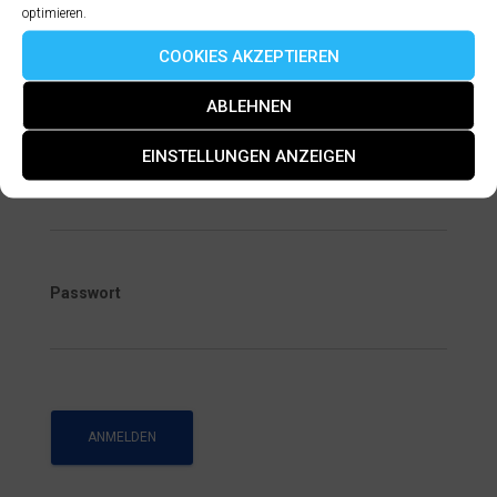
optimieren.
Anmelden
COOKIES AKZEPTIEREN
Hier können sich Teilnehmer der Schulungen anmelden,
ABLEHNEN
um Zugang zu zusätzlichen Inhalten zu erlangen.
EINSTELLUNGEN ANZEIGEN
Benutzername
Passwort