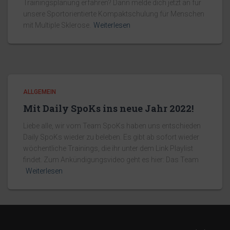
Trainingsplanung erfahren? Dann melde dich jetzt an für
unsere Sportorientierte Kompaktschulung für Menschen
mit Multiple Sklerose.
Weiterlesen
ALLGEMEIN
Mit Daily SpoKs ins neue Jahr 2022!
Liebe alle, wir vom Team SpoKs haben uns entschieden
Daily SpoKs wieder zu beleben. Es gibt ab sofort wieder
wöchentliche Trainings, die ihr unter dem Link Playlist
findet. Zum Ankündigungsvideo geht es hier: Das Team
Weiterlesen