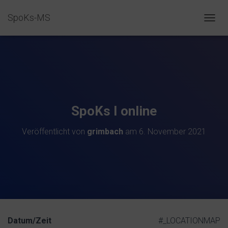
SpoKs-MS
N
A
V
I
G
A
T
I
O
SpoKs I online
N
U
Veröffentlicht von
grimbach
am
6. November 2021
M
S
C
H
A
L
T
E
N
Datum/Zeit
#_LOCATIONMAP