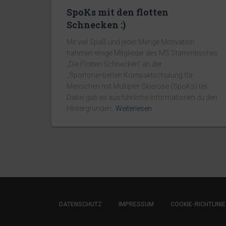
SpoKs mit den flotten
Schnecken :)
Mit viel Spaß und jeder Menge Motivation
nahmen einige Mitglieder des MS Stammtisches
„Die Flotten Schnecken“ an der
„Sportorientierten Kompaktschulung für
Menschen mit Multipler Sklerose (SpoKs) teil.
Dabei gab es ausführliche Informationen zu den
Hintergründen,
Weiterlesen
DATENSCHUTZ
IMPRESSUM
COOKIE-RICHTLINIE