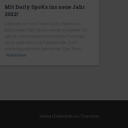
Mit Daily SpoKs ins neue Jahr
2022!
Liebe alle, wir vom Team SpoKs haben uns
entschieden Daily SpoKs wieder zu beleben. Es
gibt ab sofort wieder wöchentliche Trainings,
die ihr unter dem Link Playlist findet. Zum
Ankündigungsvideo geht es hier: Das Team
Weiterlesen
Hestia | Entwickelt von
ThemeIsle