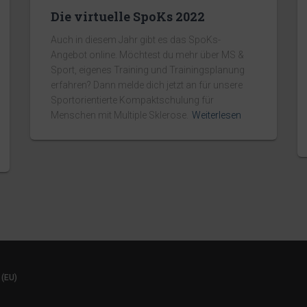
Die virtuelle SpoKs 2022
Auch in diesem Jahr gibt es das SpoKs-
Angebot online. Möchtest du mehr über MS &
Sport, eigenes Training und Trainingsplanung
erfahren? Dann melde dich jetzt an für unsere
Sportorientierte Kompaktschulung für
Menschen mit Multiple Sklerose.
Weiterlesen
 (EU)