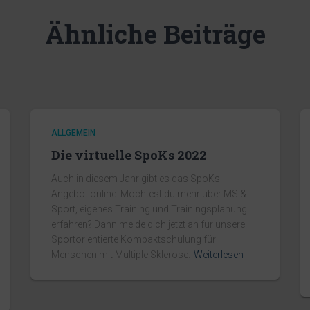
Ähnliche Beiträge
ALLGEMEIN
Die virtuelle SpoKs 2022
Auch in diesem Jahr gibt es das SpoKs-
Angebot online. Möchtest du mehr über MS &
Sport, eigenes Training und Trainingsplanung
erfahren? Dann melde dich jetzt an für unsere
Sportorientierte Kompaktschulung für
Menschen mit Multiple Sklerose.
Weiterlesen