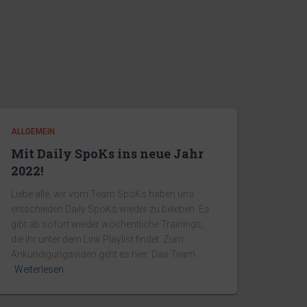
ALLGEMEIN
Mit Daily SpoKs ins neue Jahr
2022!
Liebe alle, wir vom Team SpoKs haben uns
entschieden Daily SpoKs wieder zu beleben. Es
gibt ab sofort wieder wöchentliche Trainings,
die ihr unter dem Link Playlist findet. Zum
Ankündigungsvideo geht es hier: Das Team
Weiterlesen