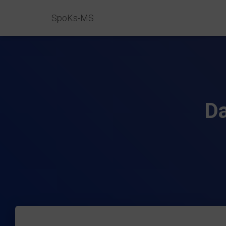
SpoKs-MS
Da