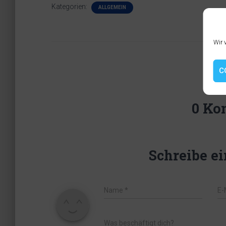
Kategorien:
ALLGEMEIN
Wir 
C
0 Ko
Schreibe e
Name
*
E-
Was beschäftigt dich?