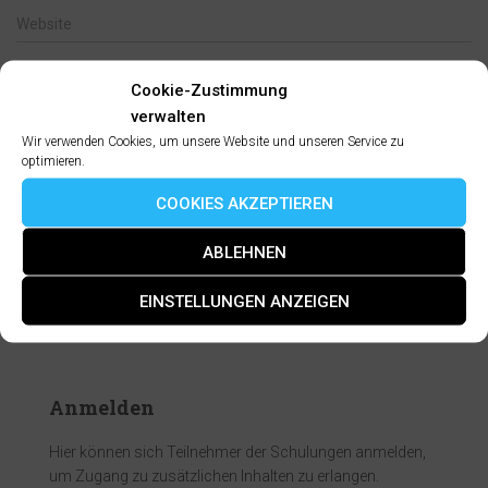
Website
Cookie-Zustimmung
Was beschäftigt dich?
verwalten
Wir verwenden Cookies, um unsere Website und unseren Service zu
optimieren.
COOKIES AKZEPTIEREN
ABLEHNEN
EINSTELLUNGEN ANZEIGEN
Anmelden
Hier können sich Teilnehmer der Schulungen anmelden,
um Zugang zu zusätzlichen Inhalten zu erlangen.