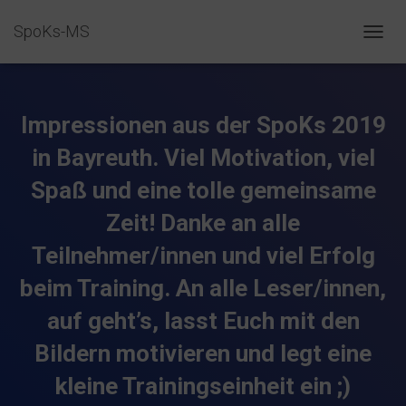
SpoKs-MS
N
A
V
I
G
Impressionen aus der SpoKs 2019
A
T
in Bayreuth. Viel Motivation, viel
I
Spaß und eine tolle gemeinsame
O
N
Zeit! Danke an alle
U
M
Teilnehmer/innen und viel Erfolg
S
C
beim Training. An alle Leser/innen,
H
A
auf geht’s, lasst Euch mit den
L
T
Bildern motivieren und legt eine
E
N
kleine Trainingseinheit ein ;)