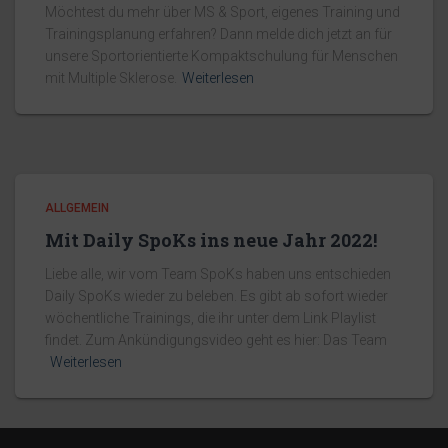
Möchtest du mehr über MS & Sport, eigenes Training und
Trainingsplanung erfahren? Dann melde dich jetzt an für
unsere Sportorientierte Kompaktschulung für Menschen
mit Multiple Sklerose.
Weiterlesen
ALLGEMEIN
Mit Daily SpoKs ins neue Jahr 2022!
Liebe alle, wir vom Team SpoKs haben uns entschieden
Daily SpoKs wieder zu beleben. Es gibt ab sofort wieder
wöchentliche Trainings, die ihr unter dem Link Playlist
findet. Zum Ankündigungsvideo geht es hier: Das Team
Weiterlesen