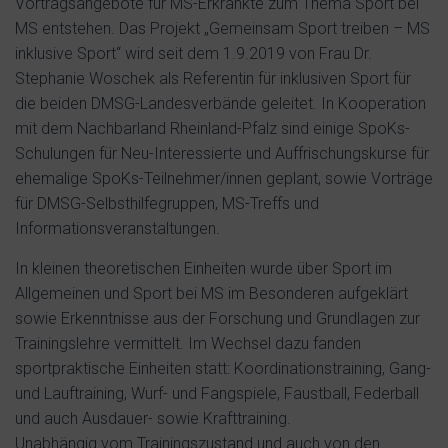
Vortragsangebote für MS-Erkrankte zum Thema Sport bei
MS entstehen. Das Projekt „Gemeinsam Sport treiben – MS
inklusive Sport“ wird seit dem 1.9.2019 von Frau Dr.
Stephanie Woschek als Referentin für inklusiven Sport für
die beiden DMSG-Landesverbände geleitet. In Kooperation
mit dem Nachbarland Rheinland-Pfalz sind einige SpoKs-
Schulungen für Neu-Interessierte und Auffrischungskurse für
ehemalige SpoKs-Teilnehmer/innen geplant, sowie Vorträge
für DMSG-Selbsthilfegruppen, MS-Treffs und
Informationsveranstaltungen.
In kleinen theoretischen Einheiten wurde über Sport im
Allgemeinen und Sport bei MS im Besonderen aufgeklärt
sowie Erkenntnisse aus der Forschung und Grundlagen zur
Trainingslehre vermittelt. Im Wechsel dazu fanden
sportpraktische Einheiten statt: Koordinationstraining, Gang-
und Lauftraining, Wurf- und Fangspiele, Faustball, Federball
und auch Ausdauer- sowie Krafttraining.
Unabhängig vom Trainingszustand und auch von den