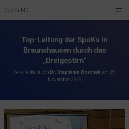
SpoKs-MS
N
A
V
I
G
Top-Leitung der SpoKs in
A
T
Braunshausen durch das
I
„Dreigestirn“
O
N
U
Veröffentlicht von
Dr. Stephanie Woschek
am
25.
M
November 2019
S
C
H
A
L
T
E
N